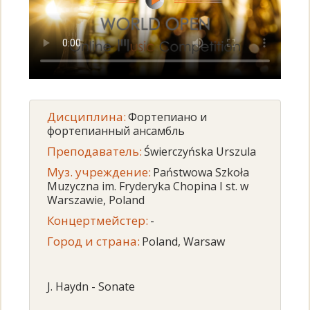
Дисциплина:
Фортепиано и
фортепианный ансамбль
Преподаватель:
Świerczyńska Urszula
Муз. учреждение:
Państwowa Szkoła
Muzyczna im. Fryderyka Chopina I st. w
Warszawie, Poland
Концертмейстер:
-
Город и страна:
Poland, Warsaw
J. Haydn - Sonate