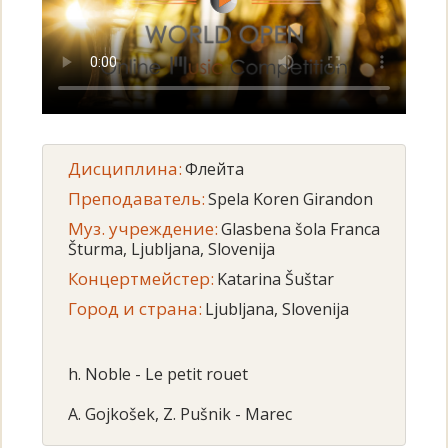
Дисциплина:
Флейта
Преподаватель:
Spela Koren Girandon
Муз. учреждение:
Glasbena šola Franca
Šturma, Ljubljana, Slovenija
Концертмейстер:
Katarina Šuštar
Город и страна:
Ljubljana, Slovenija
h. Noble - Le petit rouet
A. Gojkošek, Z. Pušnik - Marec