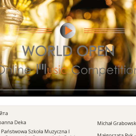
йта
oanna Deka
Michał Grabowski
Państwowa Szkoła Muzyczna I
Małgorzata Ryk -