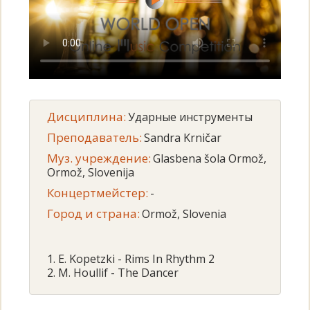
Дисциплина:
Ударные инструменты
Преподаватель:
Sandra Krničar
Муз. учреждение:
Glasbena šola Ormož,
Ormož, Slovenija
Концертмейстер:
-
Город и страна:
Ormož, Slovenia
1. E. Kopetzki - Rims In Rhythm 2
2. M. Houllif - The Dancer