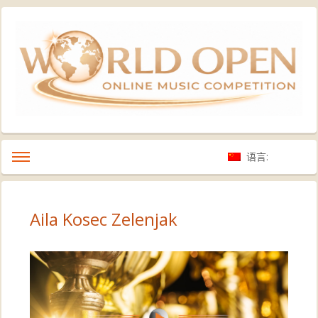
语言:
Aila Kosec Zelenjak