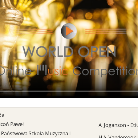
ба
icoń Paweł
A. Joganson - Eti
Państwowa Szkoła Muzyczna I
H.A. Vandercook 