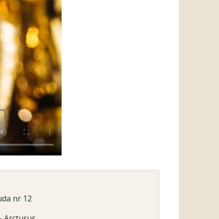
uda nr 12
- Arcturus