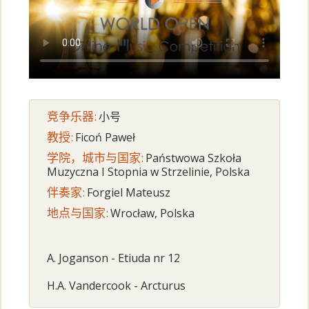
竞争乐器:
小号
教授:
Ficoń Paweł
学院，城市与国家:
Państwowa Szkoła
Muzyczna I Stopnia w Strzelinie, Polska
伴奏家:
Forgiel Mateusz
地点与国家:
Wrocław, Polska
A. Joganson - Etiuda nr 12
H.A. Vandercook - Arcturus