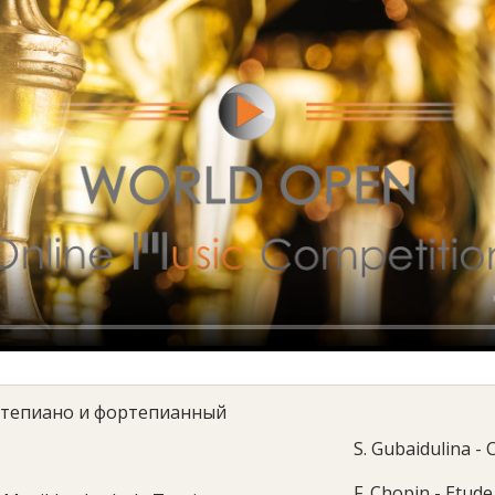
тепиано и фортепианный
S. Gubaidulina -
F. Chopin - Etude