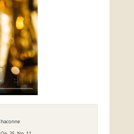
 Chaconne
 Op. 25, No. 11