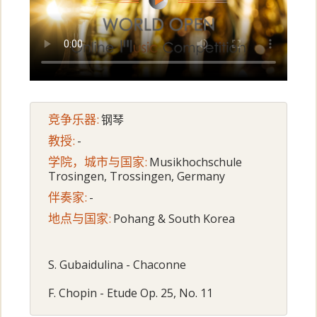
竞争乐器:
钢琴
教授:
-
学院，城市与国家:
Musikhochschule
Trosingen, Trossingen, Germany
伴奏家:
-
地点与国家:
Pohang & South Korea
S. Gubaidulina - Chaconne
F. Chopin - Etude Op. 25, No. 11