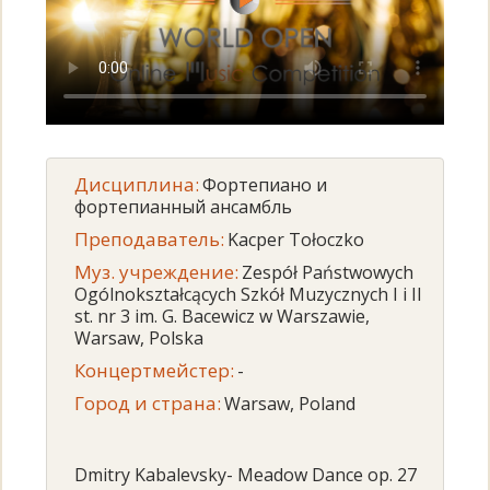
Дисциплина:
Фортепиано и
фортепианный ансамбль
Преподаватель:
Kacper Tołoczko
Муз. учреждение:
Zespół Państwowych
Ogólnokształcących Szkół Muzycznych I i II
st. nr 3 im. G. Bacewicz w Warszawie,
Warsaw, Polska
Концертмейстер:
-
Город и страна:
Warsaw, Poland
Dmitry Kabalevsky- Meadow Dance op. 27