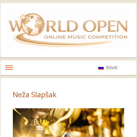
ЯЗЫК:
Neža Slapšak