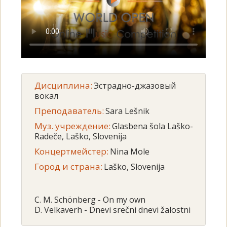
Дисциплина:
Эстрадно-джазовый
вокал
Преподаватель:
Sara Lešnik
Муз. учреждение:
Glasbena šola Laško-
Radeče, Laško, Slovenija
Концертмейстер:
Nina Mole
Город и страна:
Laško, Slovenija
C. M. Schönberg - On my own
D. Velkaverh - Dnevi srečni dnevi žalostni