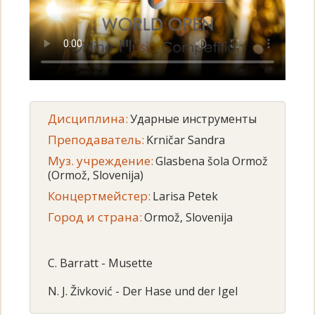
Дисциплина:
Ударные инструменты
Преподаватель:
Krničar Sandra
Муз. учреждение:
Glasbena šola Ormož
(Ormož, Slovenija)
Концертмейстер:
Larisa Petek
Город и страна:
Ormož, Slovenija
C. Barratt - Musette
N. J. Živković - Der Hase und der Igel