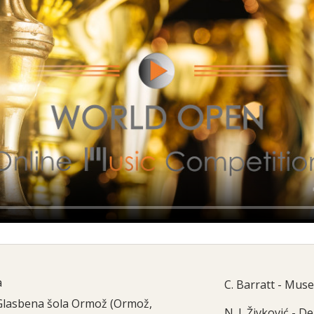
a
C. Barratt - Muse
Glasbena šola Ormož (Ormož,
N. J. Živković - D