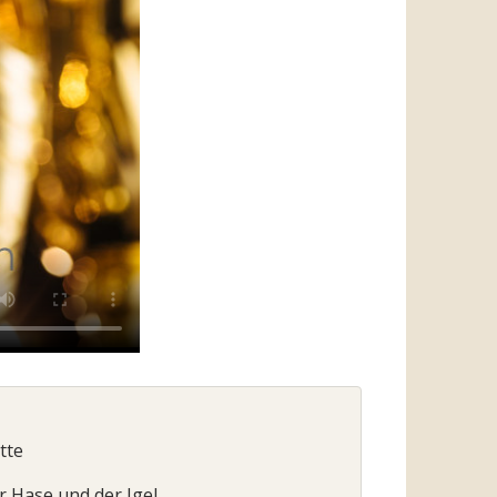
tte
er Hase und der Igel