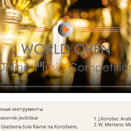
рные инструменты
avornik Jevšnikar
1. J.Korošec: Ara
2. W. Mertens: M
Glasbena šola Ravne na Koroškem,