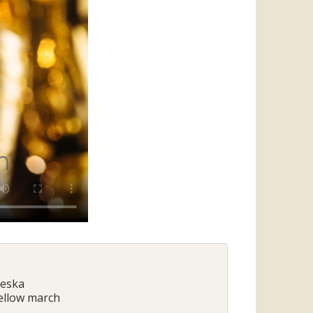
beska
ellow march