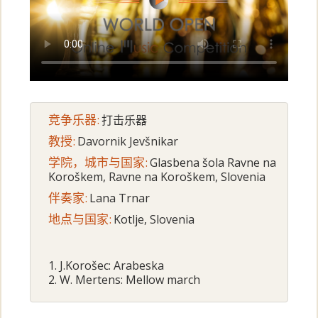
竞争乐器:
打击乐器
教授:
Davornik Jevšnikar
学院，城市与国家:
Glasbena šola Ravne na
Koroškem, Ravne na Koroškem, Slovenia
伴奏家:
Lana Trnar
地点与国家:
Kotlje, Slovenia
1. J.Korošec: Arabeska
2. W. Mertens: Mellow march