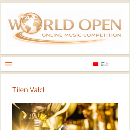
语言:
Tilen Valcl