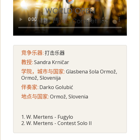
竞争乐器:
打击乐器
教授:
Sandra Krničar
学院，城市与国家:
Glasbena šola Ormož,
Ormož, Slovenija
伴奏家:
Darko Golubić
地点与国家:
Ormož, Slovenia
1. W. Mertens - Fugylo
2. W. Mertens - Contest Solo II