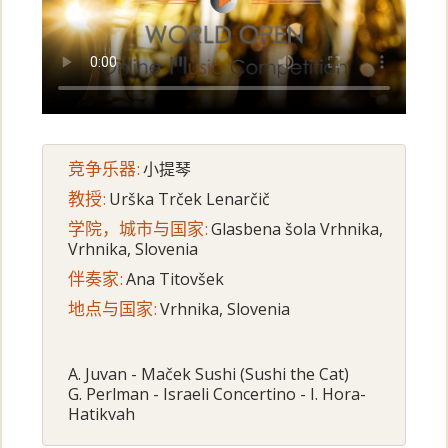
竞争乐器:
小提琴
教授:
Urška Trček Lenarčič
学院，城市与国家:
Glasbena šola Vrhnika,
Vrhnika, Slovenia
伴奏家:
Ana Titovšek
地点与国家:
Vrhnika, Slovenia
A. Juvan - Maček Sushi (Sushi the Cat)
G. Perlman - Israeli Concertino - I. Hora-
Hatikvah