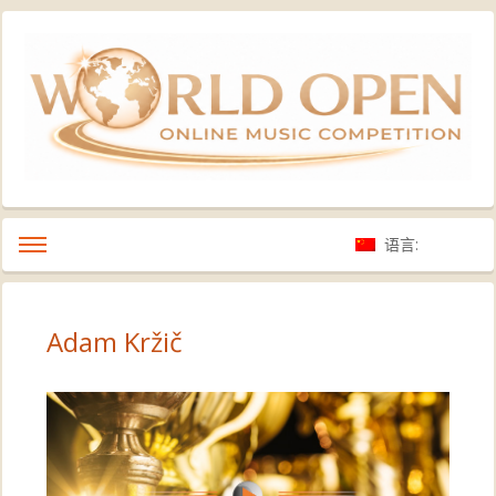
语言:
Adam Kržič