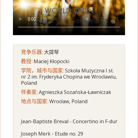
竞争乐器:
大提琴
教授:
Maciej Kłopocki
学院，城市与国家:
Szkoła Muzyczna I st.
nr 2 im. Fryderyka Chopina we Wrocławiu,
Poland
伴奏家:
Agnieszka Sozańska-Ławniczak
地点与国家:
Wrocław, Poland
Jean-Baptiste Breval - Concertino in F-dur
Joseph Merk - Etude no. 29