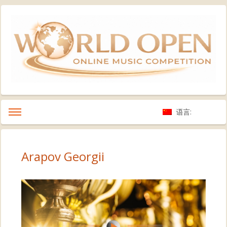
语言:
Arapov Georgii