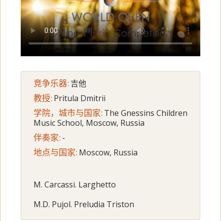
竞争乐器:
吉他
教授:
Pritula Dmitrii
学院，城市与国家:
The Gnessins Children
Music School, Moscow, Russia
伴奏家:
-
地点与国家:
Moscow, Russia
M. Carcassi. Larghetto
M.D. Pujol. Preludia Triston