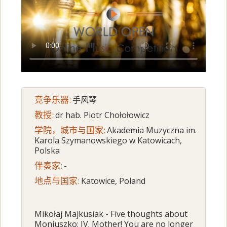
竞争乐器:
手风琴
教授:
dr hab. Piotr Chołołowicz
学院，城市与国家:
Akademia Muzyczna im.
Karola Szymanowskiego w Katowicach,
Polska
伴奏家:
-
地点与国家:
Katowice, Poland
Mikołaj Majkusiak - Five thoughts about
Moniuszko: IV. Mother! You are no longer