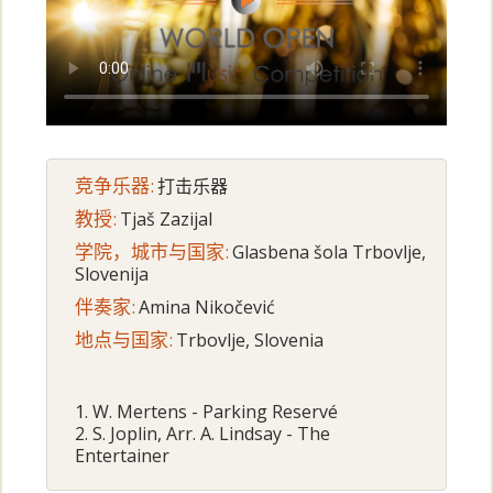
竞争乐器:
打击乐器
教授:
Tjaš Zazijal
学院，城市与国家:
Glasbena šola Trbovlje,
Slovenija
伴奏家:
Amina Nikočević
地点与国家:
Trbovlje, Slovenia
1. W. Mertens - Parking Reservé
2. S. Joplin, Arr. A. Lindsay - The
Entertainer