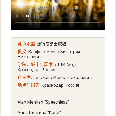
竞争乐器:
流行与爵士歌唱
教授:
Варфоломеева Виктория
Николаевна
学院，城市与国家:
ДШИ №6, г.
Краснодар, Россия
伴奏家:
Петухова Ирина Николаевна
地点与国家:
Краснодар, Россия
Alan Menken "Speechless"
Анна Пингина "Кони"