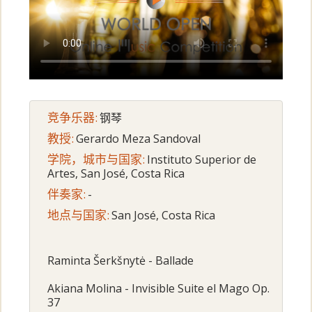
竞争乐器:
钢琴
教授:
Gerardo Meza Sandoval
学院，城市与国家:
Instituto Superior de
Artes, San José, Costa Rica
伴奏家:
-
地点与国家:
San José, Costa Rica
Raminta Šerkšnytė - Ballade
Akiana Molina - Invisible Suite el Mago Op.
37