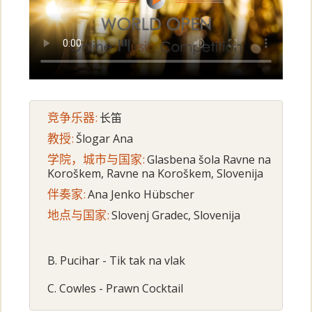
竞争乐器:
长笛
教授:
Šlogar Ana
学院，城市与国家:
Glasbena šola Ravne na
Koroškem, Ravne na Koroškem, Slovenija
伴奏家:
Ana Jenko Hübscher
地点与国家:
Slovenj Gradec, Slovenija
B. Pucihar - Tik tak na vlak
C. Cowles - Prawn Cocktail