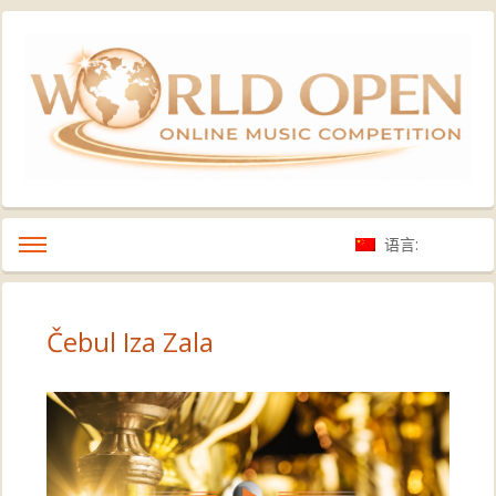
语言:
Čebul Iza Zala