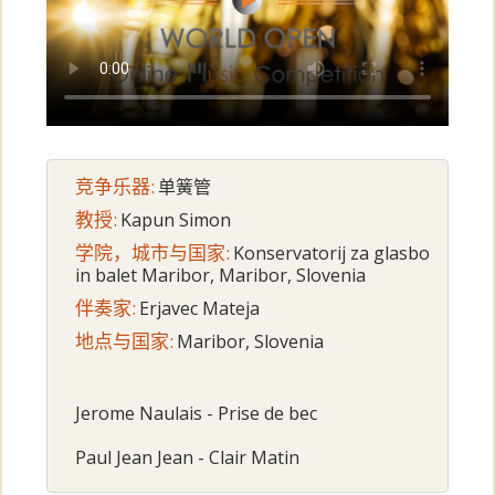
竞争乐器:
单簧管
教授:
Kapun Simon
学院，城市与国家:
Konservatorij za glasbo
in balet Maribor, Maribor, Slovenia
伴奏家:
Erjavec Mateja
地点与国家:
Maribor, Slovenia
Jerome Naulais - Prise de bec
Paul Jean Jean - Clair Matin