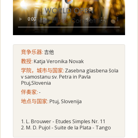
竞争乐器:
吉他
教授:
Katja Veronika Novak
学院，城市与国家:
Zasebna glasbena šola
v samostanu sv. Petra in Pavla
Ptuj,Slovenia
伴奏家:
-
地点与国家:
Ptuj, Slovenija
1. L. Brouwer - Etudes Simples Nr. 11
2. M. D. Pujol - Suite de la Plata - Tango