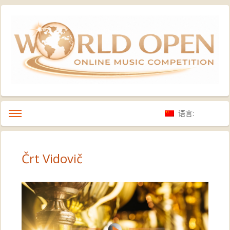
语言:
Črt Vidovič