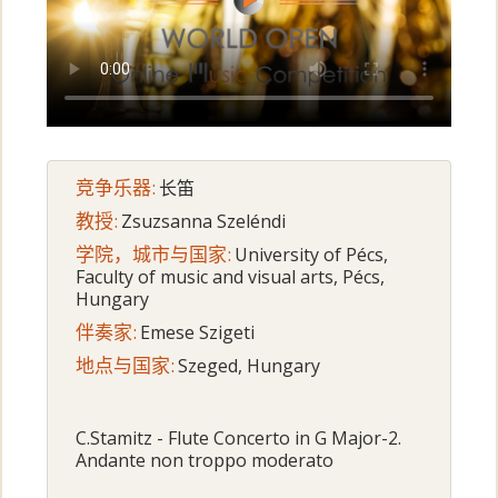
竞争乐器:
长笛
教授:
Zsuzsanna Szeléndi
学院，城市与国家:
University of Pécs,
Faculty of music and visual arts, Pécs,
Hungary
伴奏家:
Emese Szigeti
地点与国家:
Szeged, Hungary
C.Stamitz - Flute Concerto in G Major-2.
Andante non troppo moderato