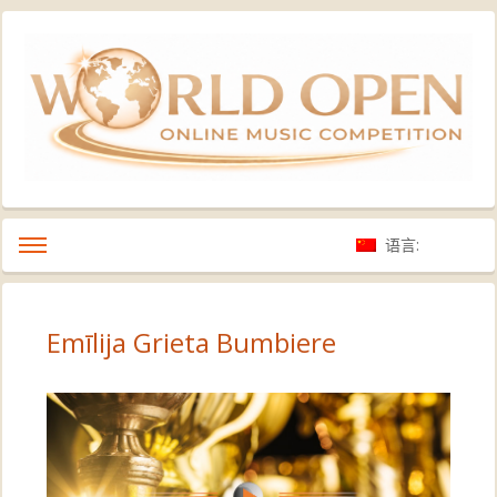
语言:
Emīlija Grieta Bumbiere