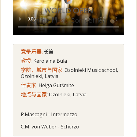
竞争乐器:
长笛
教授:
Kerolaina Bula
学院，城市与国家:
Ozolnieki Music school,
Ozolnieki, Latvia
伴奏家:
Helga Gūtšmite
地点与国家:
Ozolnieki, Latvia
P.Mascagni - Intermezzo
C.M. von Weber - Scherzo