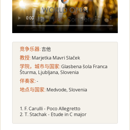
竞争乐器:
吉他
教授:
Marjetka Mavri Slaček
学院，城市与国家:
Glasbena šola Franca
Šturma, Ljubljana, Slovenia
伴奏家:
-
地点与国家:
Medvode, Slovenia
1. F. Carulli - Poco Allegretto
2. T. Stachak - Etude in C major