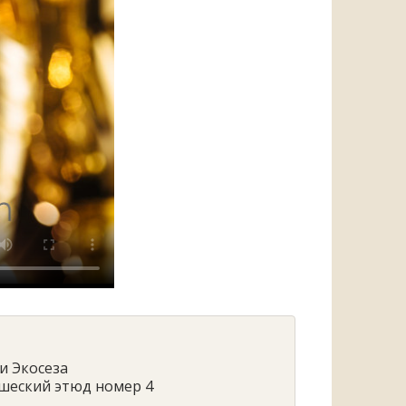
ри Экосеза
ошеский этюд номер 4