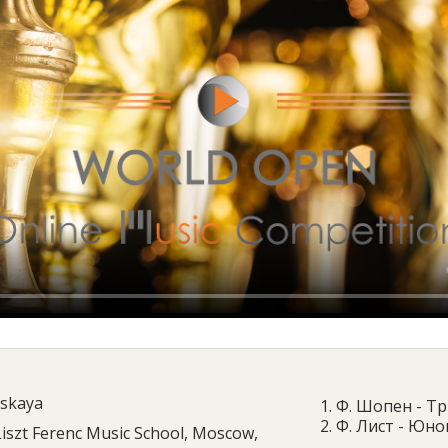
skaya
1. Ф. Шопен - Т
2. Ф. Лист - Юн
Liszt Ferenc Music School, Moscow,