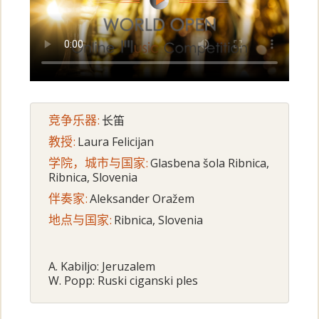
竞争乐器:
长笛
教授:
Laura Felicijan
学院，城市与国家:
Glasbena šola Ribnica,
Ribnica, Slovenia
伴奏家:
Aleksander Oražem
地点与国家:
Ribnica, Slovenia
A. Kabiljo: Jeruzalem
W. Popp: Ruski ciganski ples