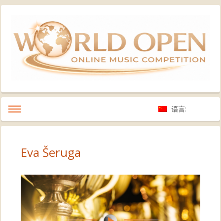
语言:
Eva Šeruga