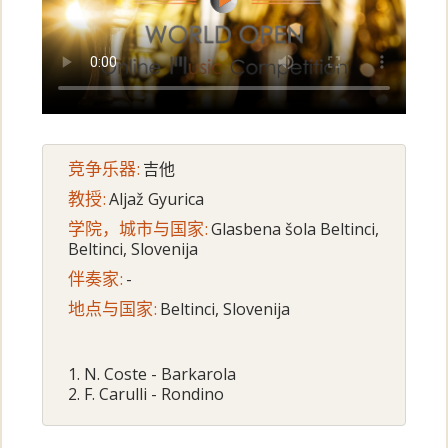
竞争乐器:
吉他
教授:
Aljaž Gyurica
学院，城市与国家:
Glasbena šola Beltinci,
Beltinci, Slovenija
伴奏家:
-
地点与国家:
Beltinci, Slovenija
1. N. Coste - Barkarola
2. F. Carulli - Rondino