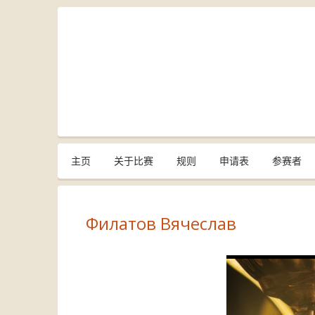
主页
关于比赛
规则
申请表
参赛者
Филатов Вячеслав