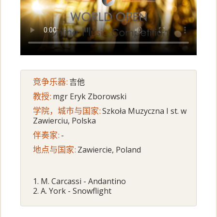
竞争乐器:
吉他
教授:
mgr Eryk Zborowski
学院，城市与国家:
Szkoła Muzyczna I st. w
Zawierciu, Polska
伴奏家:
-
地点与国家:
Zawiercie, Poland
1. M. Carcassi - Andantino
2. A. York - Snowflight