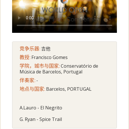
竞争乐器:
吉他
教授:
Francisco Gomes
学院，城市与国家:
Conservatório de
Música de Barcelos, Portugal
伴奏家:
-
地点与国家:
Barcelos, PORTUGAL
A.Lauro - El Negrito
G. Ryan - Spice Trail