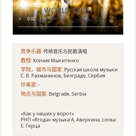
竞争乐器:
传统音乐与民歌演唱
教授:
Ксения Мыкитенко
学院，城市与国家:
Русская школа музыки
С. В. Рахманинов, Белграде, Сербия
伴奏家:
-
地点与国家:
Belgrade, Serbia
«Как у наших у ворот»
РНП «Ягода» музыка А. Аверкина, слова
Е. Герца