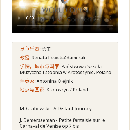
竞争乐器:
长笛
教授:
Renata Lewek-Adamczak
学院，城市与国家:
Państwowa Szkoła
Muzyczna I stopnia w Krotoszynie, Poland
伴奏家:
Antonina Olejnik
地点与国家:
Krotoszyn / Poland
M. Grabowski - A Distant Journey
J. Demersseman - Petite fantaisie sur le
Carnaval de Venise op.7 bis