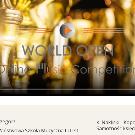
rzegorz
K. Naklicki - Kopci
Samotność księci
Państwowa Szkoła Muzyczna I i II st.