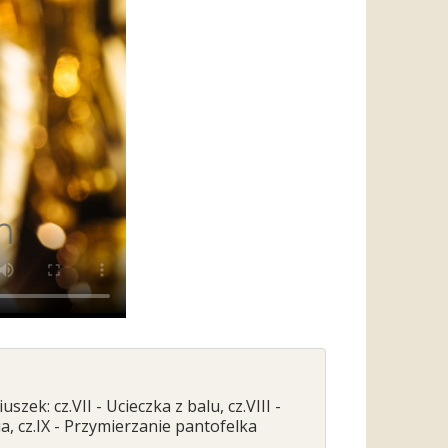
uszek: cz.VII - Ucieczka z balu, cz.VIII -
a, cz.IX - Przymierzanie pantofelka