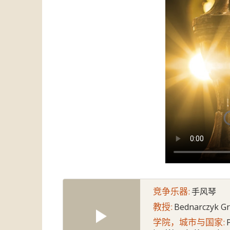
竞争乐器:
手风琴
教授:
Bednarczyk G
学院，城市与国家: