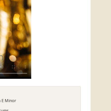
in E Minor
Drums