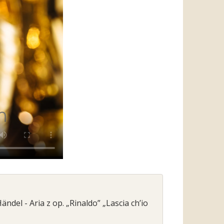
ändel - Aria z op. „Rinaldo” „Lascia ch’io