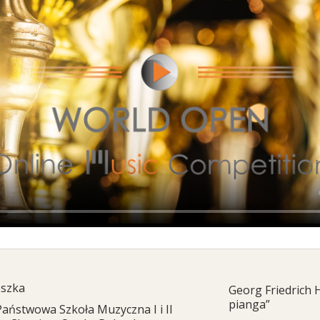
eszka
Georg Friedrich H
pianga”
Państwowa Szkoła Muzyczna I i II