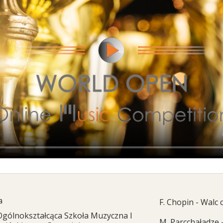
a
F. Chopin - Walc 
Ogólnokształcąca Szkoła Muzyczna I
M. Parcchaładze 