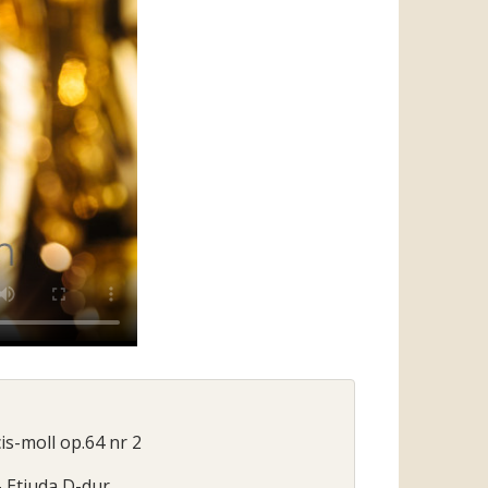
cis-moll op.64 nr 2
- Etiuda D-dur