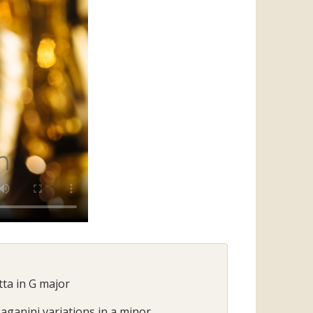
etta in G major
Paganini variations in a minor