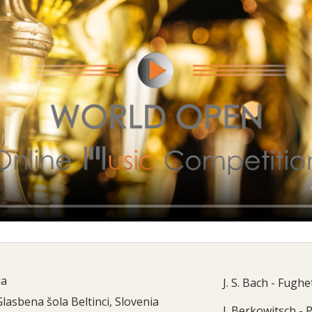
ja
J. S. Bach - Fugh
Glasbena šola Beltinci, Slovenia
I. Berkowitsch - 