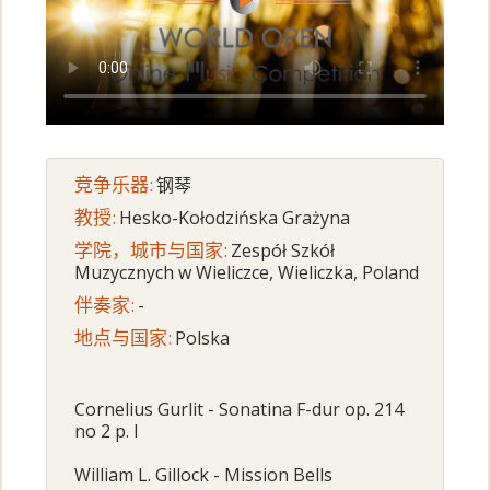
竞争乐器:
钢琴
教授:
Hesko-Kołodzińska Grażyna
学院，城市与国家:
Zespół Szkół
Muzycznych w Wieliczce, Wieliczka, Poland
伴奏家:
-
地点与国家:
Polska
Cornelius Gurlit - Sonatina F-dur op. 214
no 2 p. I
William L. Gillock - Mission Bells