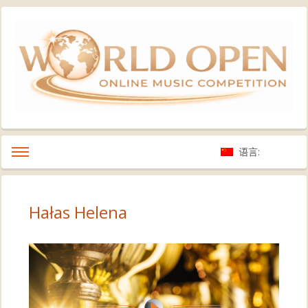
语言:
Hałas Helena