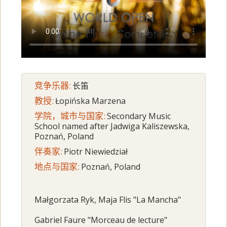
竞争乐器:
长笛
教授:
Łopińska Marzena
学院，城市与国家:
Secondary Music
School named after Jadwiga Kaliszewska,
Poznań, Poland
伴奏家:
Piotr Niewiedział
地点与国家:
Poznań, Poland
Małgorzata Ryk, Maja Flis "La Mancha"
Gabriel Faure "Morceau de lecture"