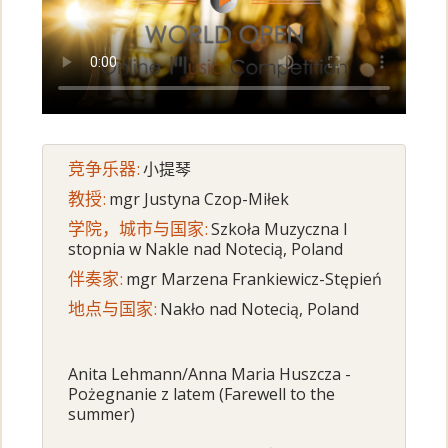
竞争乐器:
小提琴
教授:
mgr Justyna Czop-Miłek
学院，城市与国家:
Szkoła Muzyczna I
stopnia w Nakle nad Notecią, Poland
伴奏家:
mgr Marzena Frankiewicz-Stępień
地点与国家:
Nakło nad Notecią, Poland
Anita Lehmann/Anna Maria Huszcza -
Pożegnanie z latem (Farewell to the
summer)