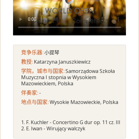
竞争乐器:
小提琴
教授:
Katarzyna Januszkiewicz
学院，城市与国家:
Samorządowa Szkoła
Muzyczna I stopnia w Wysokiem
Mazowieckiem, Polska
伴奏家:
-
地点与国家:
Wysokie Mazowieckie, Polska
1. F. Kuchler - Concertino G dur op. 11 cz. III
2. E. Iwan - Wirujący walczyk