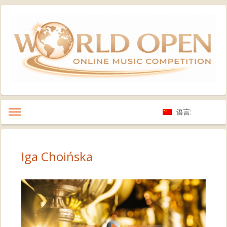
语言:
Iga Choińska