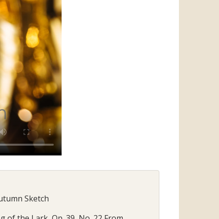
 Autumn Sketch
g of the Lark, Op. 39, No. 22 From