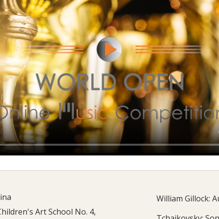
ina
William Gillock:
Children's Art School No. 4,
Tchaikovsky: Son