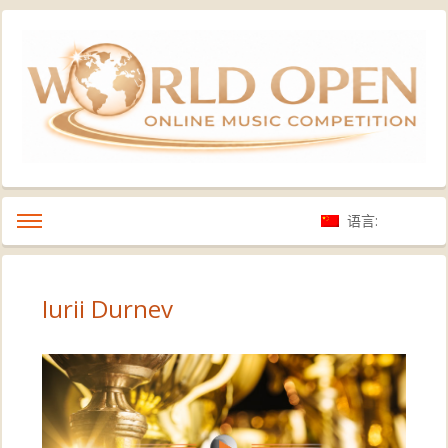
语言:
Iurii Durnev