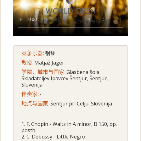
竞争乐器:
钢琴
教授:
Matjaž Jager
学院，城市与国家:
Glasbena šola
Skladateljev Ipavcev Šentjur, Šentjur,
Slovenija
伴奏家:
-
地点与国家:
Šentjur pri Celju, Slovenija
1. F. Chopin - Waltz in A minor, B 150, op.
posth.
2. C. Debussy - Little Negro