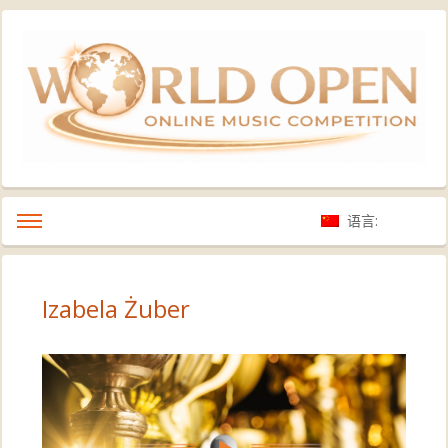
语言:
Izabela Żuber