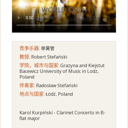
竞争乐器:
单簧管
教授:
Robert Stefański
学院，城市与国家:
Grazyna and Kiejstut
Bacewicz University of Music in Lodz,
Poland
伴奏家:
Radosław Stefański
地点与国家:
Łódź, Poland
Karol Kurpiński - Clarinet Concerto in B-
flat major